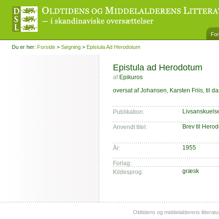
For
Du er her:
Forside
>
Søgning
>
Epistula Ad Herodotum
Epistula ad Herodotum
af
Epikuros
oversat af Johansen, Karsten Friis, til d
Livsanskuelse
Publikation:
Brev til Hero
Anvendt titel:
1955
År:
Forlag:
græsk
Kildesprog:
Oldtidens og middelalderens litterat