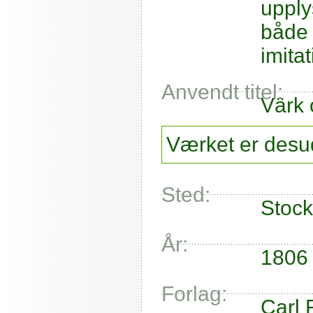
upply
både 
imita
Anvendt titel:
Värk 
Værket er desud
Sted:
Stoc
År:
1806
Forlag:
Carl 