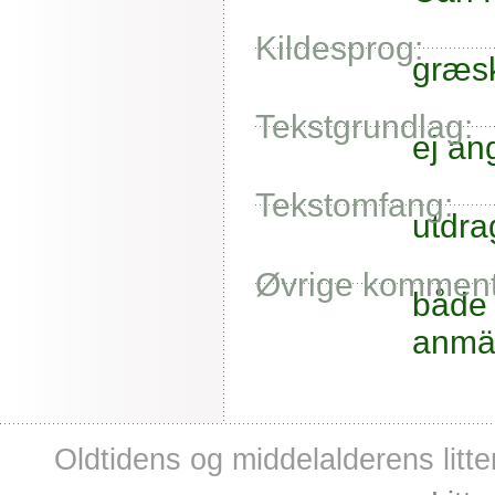
Kildesprog:
græs
Tekstgrundlag:
ej an
Tekstomfang:
utdra
Øvrige komment
både 
anmär
Oldtidens og middelalderens litte