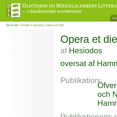
For
Du er her:
Forside
>
Søgning
>
Opera Et Dies
Opera et di
af
Hesiodos
oversat af Hamm
Publikation:
Öfver
och N
Hamma
Publikationens 