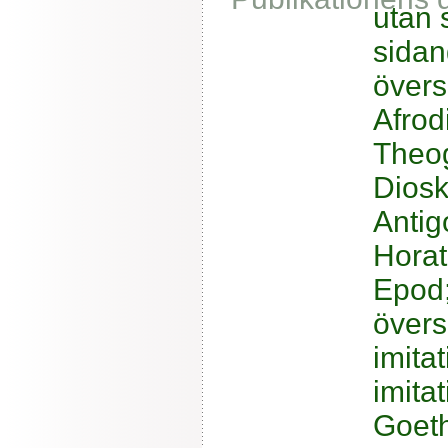
utan 
sidan
övers
Afrod
Theog
Diosk
Antig
Horat
Epod;
övers
imita
imita
Goeth